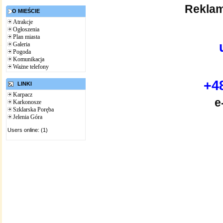
Reklam
O MIEŚCIE
Atrakcje
Ogłoszenia
Plan miasta
Galeria
Pogoda
Komunikacja
Ważne telefony
+48
LINKI
Karpacz
e
Karkonosze
Szklarska Poręba
Jelenia Góra
Users online: (1)