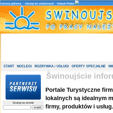
+strona główna
+dodaj do ulubionych
Urlaub Polen
START
NOCLEGI
ROZRYWKA i USŁUGI
OFERTY SPECJALNE
IM
Świnoujście infor
Portale Turystyczne fir
lokalnych są idealnym 
Szukaj na stronie
firmy, produktów i usług