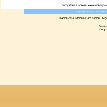
Korzystanie z serwisu www.swinoujsci
Copyright © 2004-2026 Tenet 
|
Polanica Zdrój
|
Jelenia Góra noclegi
|
Mię
Serwis
Copyri